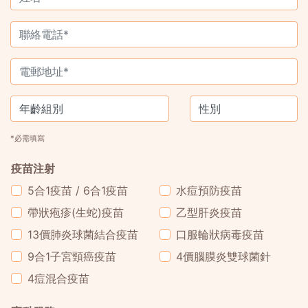
*必需填寫
疫苗注射
5合1疫苗 / 6合1疫苗
水痘預防疫苗
帶狀疱疹(生蛇)疫苗
乙型肝炎疫苗
13價肺炎球菌結合疫苗
口服輪狀病毒疫苗
9合1子宮頸癌疫苗
4價腦膜炎雙球菌針
4痘混合疫苗