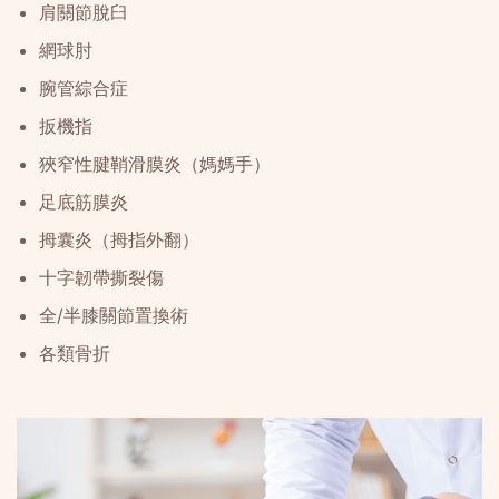
肩關節脫臼
網球肘
腕管綜合症
扳機指
狹窄性腱鞘滑膜炎（媽媽手）
足底筋膜炎
拇囊炎（拇指外翻）
十字韌帶撕裂傷
全/半膝關節置換術
各類骨折