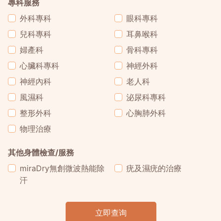
專科服務
外科專科
眼科專科
兒科專科
耳鼻喉科
婦產科
骨科專科
心臟科專科
神經外科
神經內科
老人科
風濕科
泌尿科專科
整形外科
心胸肺外科
物理治療
其他身體檢查/服務
miraDry無創微波熱能除
疣及濕疣的治療
汗
立即查询