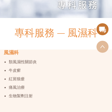
專科服務
風濕科
風濕科
類風濕性關節炎
牛皮癬
紅斑狼瘡
痛風治療
生物製劑注射