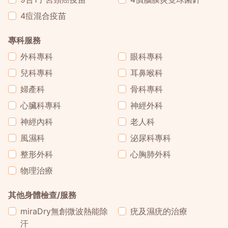
4痘混合疫苗
專科服務
外科專科
眼科專科
兒科專科
耳鼻喉科
婦產科
骨科專科
心臟科專科
神經外科
神經內科
老人科
風濕科
泌尿科專科
整形外科
心胸肺外科
物理治療
其他身體檢查/服務
miraDry無創微波熱能除
疣及濕疣的治療
汗