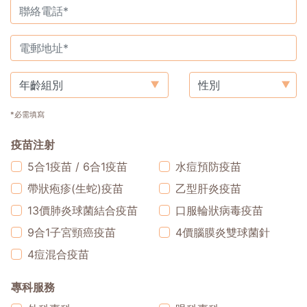
*必需填寫
疫苗注射
5合1疫苗 / 6合1疫苗
水痘預防疫苗
帶狀疱疹(生蛇)疫苗
乙型肝炎疫苗
13價肺炎球菌結合疫苗
口服輪狀病毒疫苗
9合1子宮頸癌疫苗
4價腦膜炎雙球菌針
4痘混合疫苗
專科服務